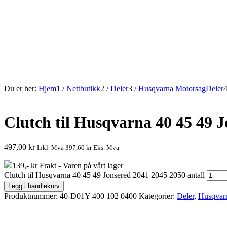
Du er her:
Hjem
1
/
Nettbutikk
2
/
Deler
3
/
Husqvarna MotorsagDeler
Clutch til Husqvarna 40 45 49 
497,00
kr
Inkl. Mva
397,60
kr
Eks. Mva
139,- kr Frakt - Varen på vårt lager
Clutch til Husqvarna 40 45 49 Jonsered 2041 2045 2050 antall
Legg i handlekurv
Produktnummer:
40-D01Y 400 102 0400
Kategorier:
Deler
,
Husqvar