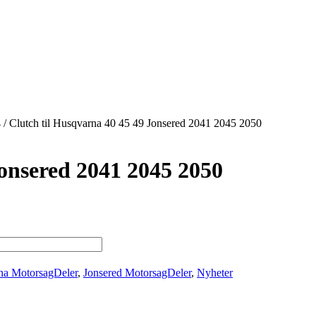
4
/
Clutch til Husqvarna 40 45 49 Jonsered 2041 2045 2050
Jonsered 2041 2045 2050
na MotorsagDeler
,
Jonsered MotorsagDeler
,
Nyheter