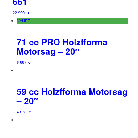
661
22 999
kr
NYHET
71 cc PRO Holzfforma
Motorsag – 20″
6 997
kr
59 cc Holzfforma Motorsag
– 20″
4 878
kr