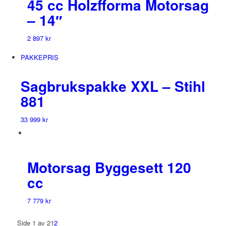
45 cc Holzfforma Motorsag
– 14″
2 897
kr
PAKKEPRIS
Sagbrukspakke XXL – Stihl
881
33 999
kr
Motorsag Byggesett 120
cc
7 779
kr
Side 1 av 2
1
2