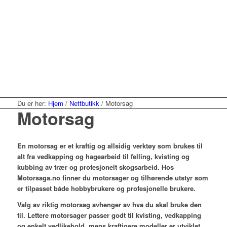
Du er her:
Hjem
/
Nettbutikk
/
Motorsag
Motorsag
En motorsag er et kraftig og allsidig verktøy som brukes til
alt fra vedkapping og hagearbeid til felling, kvisting og
kubbing av trær og profesjonelt skogsarbeid. Hos
Motorsaga.no finner du motorsager og tilhørende utstyr som
er tilpasset både hobbybrukere og profesjonelle brukere.
Valg av riktig motorsag avhenger av hva du skal bruke den
til. Lettere motorsager passer godt til kvisting, vedkapping
og enkelt vedlikehold, mens kraftigere modeller er utviklet