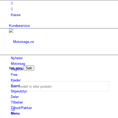
Kasse
Kundeservice
Nyheter
Motorsag
Søk etter:
Søk
Sagbruk
Fres
Kjeder
Sverd
Slipeutstyr
Deler
Tilbehør
Tilbud/Pakker
0
Menu