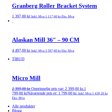
Granberg Roller Bracket System
1 397,00
kr
Inkl. Mva
1 117,60
kr
Eks. Mva
Alaskan Mill 36″ – 90 CM
4 497,00
kr
Inkl. Mva
3 597,60
kr
Eks. Mva
TIBUD
Micro Mill
2 399,00
kr
Opprinnelig pris var: 2 399,00 kr.
1
799,00
kr
Nåværende pris er: 1 799,00 kr.
Inkl. Mva
1 439,20
kr
Eks. Mva
Alle produkter
Blogg