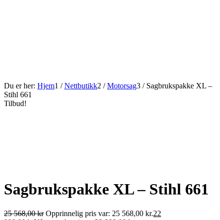
Du er her:
Hjem
1
/
Nettbutikk
2
/
Motorsag
3
/
Sagbrukspakke XL –
Stihl 661
Tilbud!
Sagbrukspakke XL – Stihl 661
25 568,00
kr
Opprinnelig pris var: 25 568,00 kr.
22