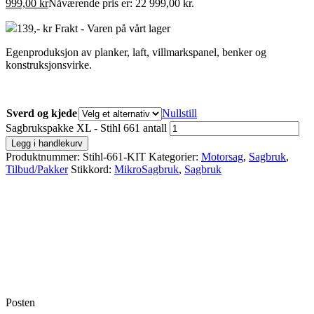
999,00
kr
Nåværende pris er: 22 999,00 kr.
139,- kr Frakt - Varen på vårt lager
Egenproduksjon av planker, laft, villmarkspanel, benker og
konstruksjonsvirke.
Sverd og kjede
Nullstill
Sagbrukspakke XL - Stihl 661 antall
Legg i handlekurv
Produktnummer:
Stihl-661-KIT
Kategorier:
Motorsag
,
Sagbruk
,
Tilbud/Pakker
Stikkord:
MikroSagbruk
,
Sagbruk
Posten