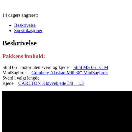
14 dagers angrerett
Beskrivelse
Spesifikasjoner
Beskrivelse
Pakkens innhold:
Stihl 661 motor uten sverd og kjede –
Stihl MS 661 C-M
MiniSagbruk –
Granberg Alaskan Mill 36″ MiniSagbruk
Sverd i valgt lengde
Kjede –
CARLTON Kløyvekjede 3/8 – 1.3