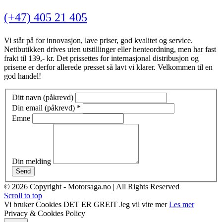
(+47) 405 21 405
Vi står på for innovasjon, lave priser, god kvalitet og service.
Nettbutikken drives uten utstillinger eller henteordning, men har fast
frakt til 139,- kr. Det prissettes for internasjonal distribusjon og
prisene er derfor allerede presset så lavt vi klarer. Velkommen til en
god handel!
Ditt navn (påkrevd)
Din email (påkrevd)
*
Emne
Din melding
Send
© 2026 Copyright - Motorsaga.no | All Rights Reserved
Scroll to top
Vi bruker Cookies
DET ER GREIT
Jeg vil vite mer
Les mer
Privacy & Cookies Policy