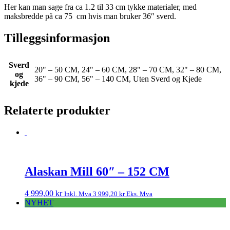
Her kan man sage fra ca 1.2 til 33 cm tykke materialer, med
maksbredde på ca 75 cm hvis man bruker 36″ sverd.
Tilleggsinformasjon
Sverd
20" – 50 CM, 24" – 60 CM, 28" – 70 CM, 32" – 80 CM,
og
36" – 90 CM, 56" – 140 CM, Uten Sverd og Kjede
kjede
Relaterte produkter
Alaskan Mill 60″ – 152 CM
4 999,00
kr
Inkl. Mva
3 999,20
kr
Eks. Mva
NYHET