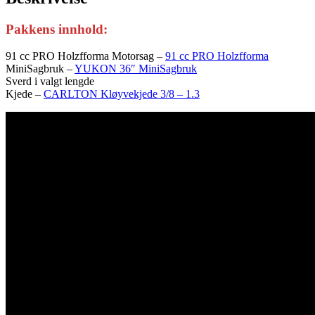
Pakkens innhold:
91 cc PRO Holzfforma Motorsag –
91 cc PRO Holzfforma
MiniSagbruk –
YUKON 36″ MiniSagbruk
Sverd i valgt lengde
Kjede –
CARLTON Kløyvekjede 3/8 – 1.3