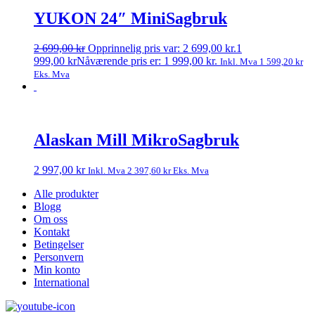
YUKON 24″ MiniSagbruk
2 699,00
kr
Opprinnelig pris var: 2 699,00 kr.
1
999,00
kr
Nåværende pris er: 1 999,00 kr.
Inkl. Mva
1 599,20
kr
Eks. Mva
Alaskan Mill MikroSagbruk
2 997,00
kr
Inkl. Mva
2 397,60
kr
Eks. Mva
Alle produkter
Blogg
Om oss
Kontakt
Betingelser
Personvern
Min konto
International