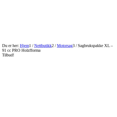
Du er her:
Hjem
1
/
Nettbutikk
2
/
Motorsag
3
/
Sagbrukspakke XL –
91 cc PRO Holzfforma
Tilbud!