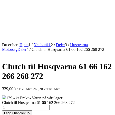
Du er her:
Hjem
1
/
Nettbutikk
2
/
Deler
3
/
Husqvarna
MotorsagDeler
4
/
Clutch til Husqvarna 61 66 162 266 268 272
Clutch til Husqvarna 61 66 162
266 268 272
329,00
kr
Inkl. Mva
263,20
kr
Eks. Mva
139,- kr Frakt - Varen på vårt lager
Clutch til Husqvarna 61 66 162 266 268 272 antall
Legg i handlekurv