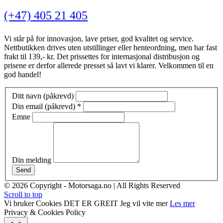
(+47) 405 21 405
Vi står på for innovasjon, lave priser, god kvalitet og service.
Nettbutikken drives uten utstillinger eller henteordning, men har fast
frakt til 139,- kr. Det prissettes for internasjonal distribusjon og
prisene er derfor allerede presset så lavt vi klarer. Velkommen til en
god handel!
Ditt navn (påkrevd)
Din email (påkrevd)
*
Emne
Din melding
Send
© 2026 Copyright - Motorsaga.no | All Rights Reserved
Scroll to top
Vi bruker Cookies
DET ER GREIT
Jeg vil vite mer
Les mer
Privacy & Cookies Policy