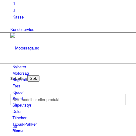
Kasse
Kundeservice
Nyheter
Motorsag
Søk etter:
Søk
Sagbruk
Fres
Kjeder
Sverd
Slipeutstyr
Deler
Tilbehør
Tilbud/Pakker
0
Menu