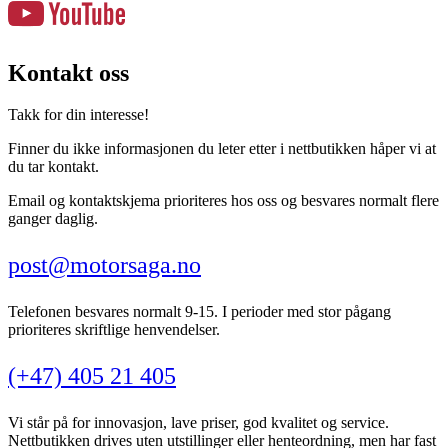
Kontakt oss
Takk for din interesse!
Finner du ikke informasjonen du leter etter i nettbutikken håper vi at
du tar kontakt.
Email og kontaktskjema prioriteres hos oss og besvares normalt flere
ganger daglig.
post@motorsaga.no
Telefonen besvares normalt 9-15. I perioder med stor pågang
prioriteres skriftlige henvendelser.
(+47) 405 21 405
Vi står på for innovasjon, lave priser, god kvalitet og service.
Nettbutikken drives uten utstillinger eller henteordning, men har fast