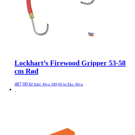
Lockhart’s Firewood Gripper 53-58
cm Rød
487,00
kr
Inkl. Mva
389,60
kr
Eks. Mva