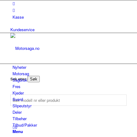
Kasse
Kundeservice
Nyheter
Motorsag
Søk etter:
Søk
Sagbruk
Fres
Kjeder
Sverd
Slipeutstyr
Deler
Tilbehør
Tilbud/Pakker
0
Menu