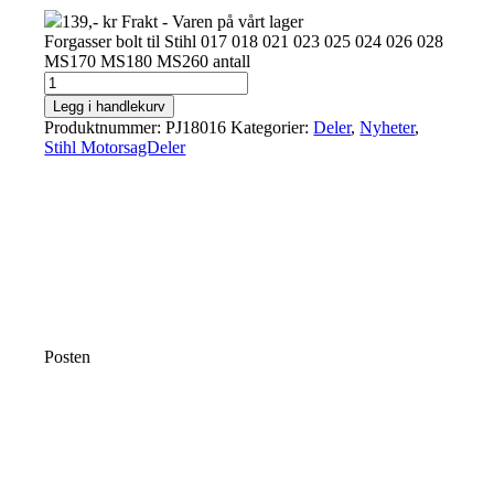
139,- kr Frakt - Varen på vårt lager
Forgasser bolt til Stihl 017 018 021 023 025 024 026 028
MS170 MS180 MS260 antall
Legg i handlekurv
Produktnummer:
PJ18016
Kategorier:
Deler
,
Nyheter
,
Stihl MotorsagDeler
Posten