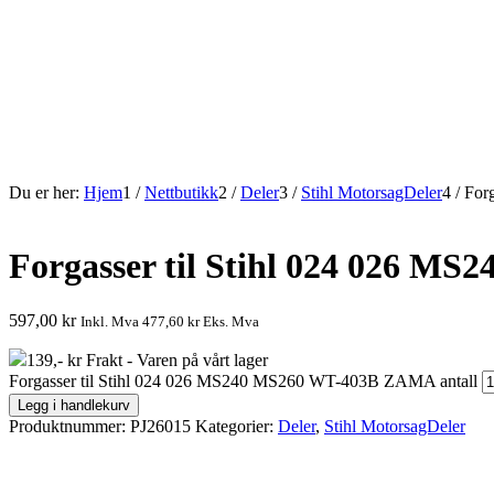
Du er her:
Hjem
1
/
Nettbutikk
2
/
Deler
3
/
Stihl MotorsagDeler
4
/
For
Forgasser til Stihl 024 026 
597,00
kr
Inkl. Mva
477,60
kr
Eks. Mva
139,- kr Frakt - Varen på vårt lager
Forgasser til Stihl 024 026 MS240 MS260 WT-403B ZAMA antall
Legg i handlekurv
Produktnummer:
PJ26015
Kategorier:
Deler
,
Stihl MotorsagDeler