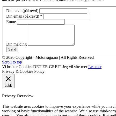
Ditt navn (påkrevd)
Din email (påkrevd)
*
Emne
Din melding
Send
© 2026 Copyright - Motorsaga.no | All Rights Reserved
Scroll to top
Vi bruker Cookies
DET ER GREIT
Jeg vil vite mer
Les mer
Privacy & Cookies Policy
Lukk
Privacy Overview
This website uses cookies to improve your experience while you navigat
working of basic functionalities of the website. We also use third-pa
consent. You also have the option to opt-out of these cookies. But op