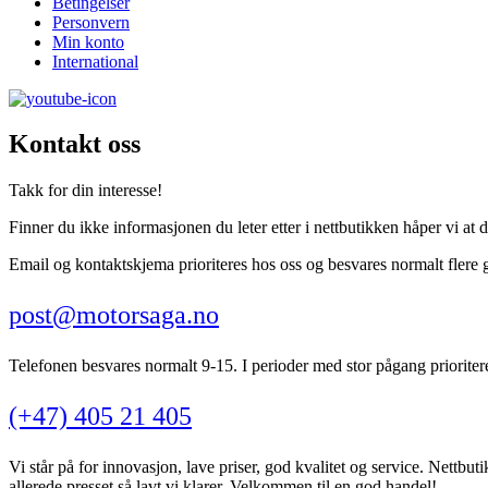
Betingelser
Personvern
Min konto
International
Kontakt oss
Takk for din interesse!
Finner du ikke informasjonen du leter etter i nettbutikken håper vi at d
Email og kontaktskjema prioriteres hos oss og besvares normalt flere 
post@motorsaga.no
Telefonen besvares normalt 9-15. I perioder med stor pågang prioritere
(+47) 405 21 405
Vi står på for innovasjon, lave priser, god kvalitet og service. Nettbutik
allerede presset så lavt vi klarer. Velkommen til en god handel!