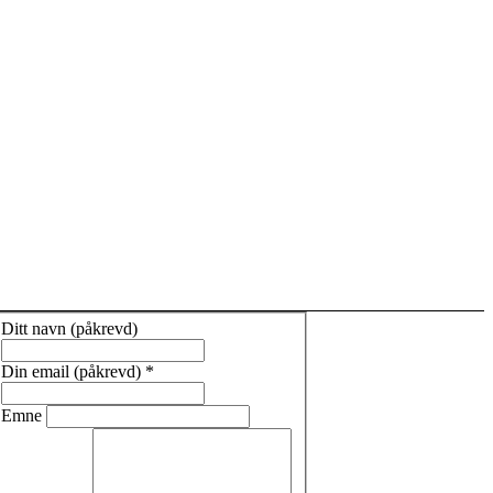
Ditt navn (påkrevd)
Din email (påkrevd)
*
Emne