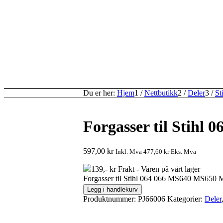
Du er her:
Hjem
1
/
Nettbutikk
2
/
Deler
3
/
St
Forgasser til Stih
597,00
kr
Inkl. Mva
477,60
kr
Eks. Mva
139,- kr Frakt - Varen på vårt lager
Forgasser til Stihl 064 066 MS640 MS650 
Legg i handlekurv
Produktnummer:
PJ66006
Kategorier:
Deler