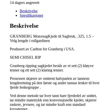
14 dagers angrerett
Beskrivelse
Spesifikasjoner
Beskrivelse
GRANBERG MotorsagKjede til Sagbruk, .325, 1.5 –
Velg lengde i rullgardinen
Produsert av Carlton for Granberg i USA.
SEMI CHISEL RIP
Granberg ripping sagkjedet består av et sett (2) kløyve
tenner og ett sett (2) klaring tenner.
Prosessen skjærer av omtrent halvparten av tannens
lengderetning på den første og andre tannas lenker til hver
fjerde lenkegruppe .
Ved denne metode tar hver tann bare fjerdedel av snittet,
tar mindre matetrykk enn konvensjonelle kjeder, skjærer
raskere, jevnere, og tar mindre kraft enn standard
krysstenner.