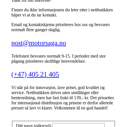
Takk for din interesse!
Finner du ikke informasjonen du leter etter i nettbutikken
håper vi at du tar kontakt.
Email og kontaktskjema prioriteres hos oss og besvares
normalt flere ganger daglig.
post@motorsaga.no
Telefonen besvares normalt 9-15. I perioder med stor
pågang prioriteres skriftlige henvendelser.
(+47) 405 21 405
Vi står på for innovasjon, lave priser, god kvalitet og
service. Nettbutikken drives uten utstillinger eller
henteordning, men har fast frakt til 139,- kr. Det prissettes
for internasjonal distribusjon og prisene er derfor allerede
presset så lavt vi klarer. Velkommen til en god handel!
Ditt navn (påkrevd)