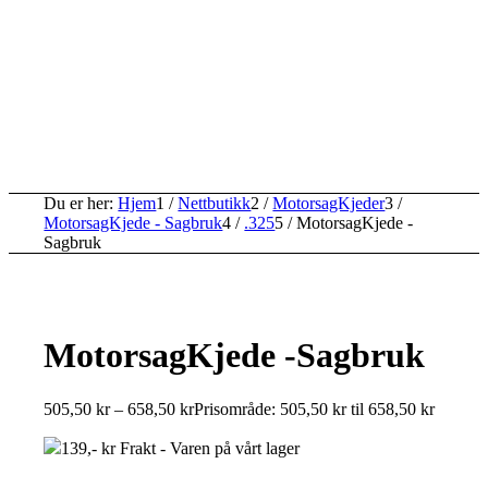
Du er her:
Hjem
1
/
Nettbutikk
2
/
MotorsagKjeder
3
/
MotorsagKjede - Sagbruk
4
/
.325
5
/
MotorsagKjede -
Sagbruk
MotorsagKjede -Sagbruk
505,50
kr
–
658,50
kr
Prisområde: 505,50 kr til 658,50 kr
139,- kr Frakt - Varen på vårt lager