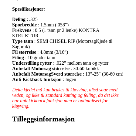
Spesifikasjoner:
Deling
: .325
Sporbredde
: 1.5mm (.058″)
Frekvens
: 0.5 (1 tann pr 2 lenke) KONTRA
STRUKTUR
Type tann
: SEMI CHISEL RIP (MotorsagKjede til
Sagbruk)
Fil størrelse
: 4.8mm (3/16″)
Filing
: 10 grader tann
Understilling rytter
: .022″ mellom tann og rytter
Anbefalt Motorsag størrelse
: 30-60 kubikk
Anbefalt MotorsagSverd størrelse
: 13″-25″ (30-60 cm)
Anti Kickback funksjon
: Ingen
Dette kjedet må kun brukes til kløyving, altså sage med
veden, og ikke til standard kutting og felling, da det ikke
har anti kickback funksjon men er optimalisert for
kløyving.
Tilleggsinformasjon