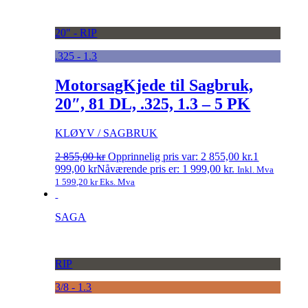
20" - RIP
.325 - 1.3
MotorsagKjede til Sagbruk,
20″, 81 DL, .325, 1.3 – 5 PK
KLØYV / SAGBRUK
2 855,00
kr
Opprinnelig pris var: 2 855,00 kr.
1
999,00
kr
Nåværende pris er: 1 999,00 kr.
Inkl. Mva
1 599,20
kr
Eks. Mva
SAGA
RIP
3/8 - 1.3