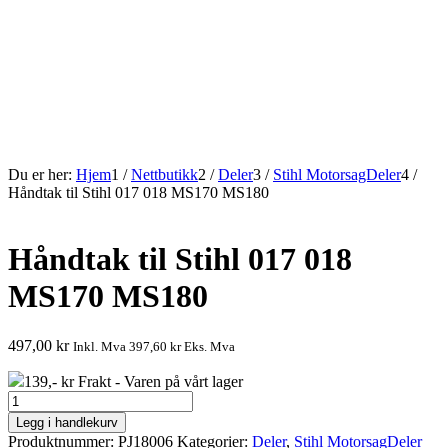
Du er her:
Hjem
1
/
Nettbutikk
2
/
Deler
3
/
Stihl MotorsagDeler
4
/
Håndtak til Stihl 017 018 MS170 MS180
Håndtak til Stihl 017 018
MS170 MS180
497,00
kr
Inkl. Mva
397,60
kr
Eks. Mva
139,- kr Frakt - Varen på vårt lager
Håndtak
til
Legg i handlekurv
Stihl
Produktnummer:
PJ18006
Kategorier:
Deler
,
Stihl MotorsagDeler