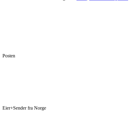
017
018
MS170
MS180
antall
Posten
Eier+Sender fra Norge