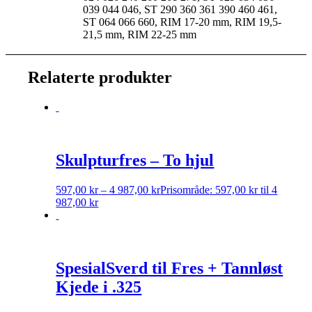
039 044 046, ST 290 360 361 390 460 461,
ST 064 066 660, RIM 17-20 mm, RIM 19,5-
21,5 mm, RIM 22-25 mm
Relaterte produkter
Skulpturfres – To hjul
597,00
kr
–
4 987,00
kr
Prisområde: 597,00 kr til 4
987,00 kr
SpesialSverd til Fres + Tannløst
Kjede i .325