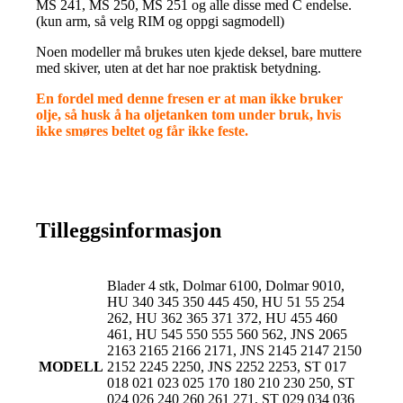
MS 241, MS 250, MS 251 og alle disse med C endelse.
(kun arm, så velg RIM og oppgi sagmodell)
Noen modeller må brukes uten kjede deksel, bare muttere
med skiver, uten at det har noe praktisk betydning.
En fordel med denne fresen er at man ikke bruker
olje, så husk å ha oljetanken tom under bruk, hvis
ikke smøres beltet og får ikke feste.
Tilleggsinformasjon
Blader 4 stk, Dolmar 6100, Dolmar 9010,
HU 340 345 350 445 450, HU 51 55 254
262, HU 362 365 371 372, HU 455 460
461, HU 545 550 555 560 562, JNS 2065
2163 2165 2166 2171, JNS 2145 2147 2150
MODELL
2152 2245 2250, JNS 2252 2253, ST 017
018 021 023 025 170 180 210 230 250, ST
024 026 240 260 261 271, ST 029 034 036