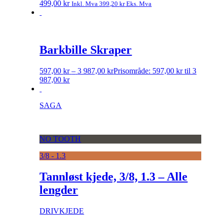
499,00
kr
Inkl. Mva
399,20
kr
Eks. Mva
Barkbille Skraper
597,00
kr
–
3 987,00
kr
Prisområde: 597,00 kr til 3
987,00 kr
SAGA
NO TOOTH
3/8 - 1.3
Tannløst kjede, 3/8, 1.3 – Alle
lengder
DRIVKJEDE