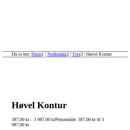
Du er her:
Hjem
1
/
Nettbutikk
2
/
Fres
3
/
Høvel Kontur
Høvel Kontur
387,00
kr
–
3 987,00
kr
Prisområde: 387,00 kr til 3
987,00 kr