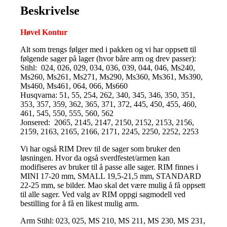
Beskrivelse
Høvel Kontur
Alt som trengs følger med i pakken og vi har oppsett til
følgende sager på lager (hvor båre arm og drev passer):
Stihl: 024, 026, 029, 034, 036, 039, 044, 046, Ms240,
Ms260, Ms261, Ms271, Ms290, Ms360, Ms361, Ms390,
Ms460, Ms461, 064, 066, Ms660
Husqvarna: 51, 55, 254, 262, 340, 345, 346, 350, 351,
353, 357, 359, 362, 365, 371, 372, 445, 450, 455, 460,
461, 545, 550, 555, 560, 562
Jonsered: 2065, 2145, 2147, 2150, 2152, 2153, 2156,
2159, 2163, 2165, 2166, 2171, 2245, 2250, 2252, 2253
Vi har også RIM Drev til de sager som bruker den
løsningen. Hvor da også sverdfestet/armen kan
modifiseres av bruker til å passe alle sager. RIM finnes i
MINI 17-20 mm, SMALL 19,5-21,5 mm, STANDARD
22-25 mm, se bilder. Mao skal det være mulig å få oppsett
til alle sager. Ved valg av RIM oppgi sagmodell ved
bestilling for å få en likest mulig arm.
Arm Stihl: 023, 025, MS 210, MS 211, MS 230, MS 231,