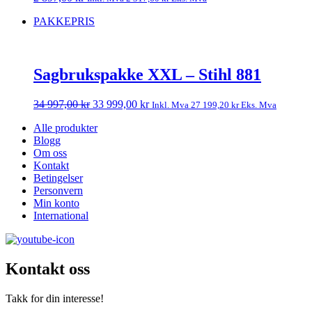
PAKKEPRIS
Sagbrukspakke XXL – Stihl 881
Opprinnelig
Nåværende
34 997,00
kr
33 999,00
kr
Inkl. Mva
27 199,20
kr
Eks. Mva
pris
pris
Alle produkter
var:
er:
Blogg
34
33
Om oss
997,00 kr.
999,00 kr.
Kontakt
Betingelser
Personvern
Min konto
International
Kontakt oss
Takk for din interesse!