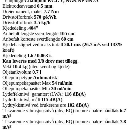
Tennplugg
Champion RCJ7Y, NGK BPMR7A
Elektrodeavstand
0.5 mm
Dreiemoment, maks.
7.7 Nm
Drivstofforbruk
570 g/kWh
Drivstofforbruk
3.5 kg/h
Kjededeling
.404″
Anbefalt lengste sverdlengde
105 cm
Anbefalt korteste sverdlengde
60 cm
Kjedehastighet ved maks turtall
20.1 m/s (26.7 m/s ved 133%
kraft)
Kjededeling
1.6 / 0.063 i.
Kan leveres med 3/8 drev mot tillegg.
Vekt
10.4 kg
(uten sverd og kjede)
Oljetankvolum
0.7 l
Oljepumpetype
Automatisk
Oljepumpekapasitet Max
54 ml/min
Oljepumpekapasitet Min
30 ml/min
Lydeffektnivå, garantert (LWA)
116 dB(A)
Lydeffektnivå, målt
115 dB(A)
Lydtrykksnivå ved brukerens øre
102 dB(A)
Tilsvarende vibrasjonsnivå (ahv, EQ) fremre / bakre håndtak
6.7
m/s²
Tilsvarende vibrasjonsnivå (ahv, EQ) fremre / bakre håndtak
7.8
m/s²