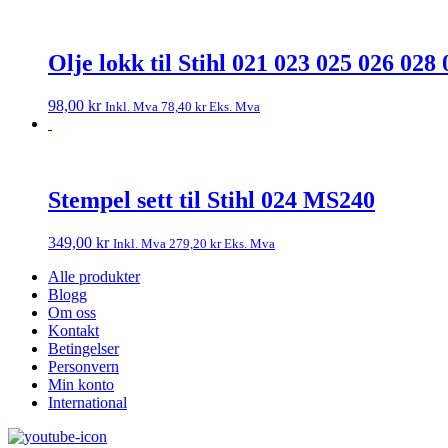
Olje lokk til Stihl 021 023 025 026 028
98,00
kr
Inkl. Mva
78,40
kr
Eks. Mva
Stempel sett til Stihl 024 MS240
349,00
kr
Inkl. Mva
279,20
kr
Eks. Mva
Alle produkter
Blogg
Om oss
Kontakt
Betingelser
Personvern
Min konto
International