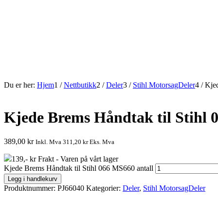
Du er her:
Hjem
1
/
Nettbutikk
2
/
Deler
3
/
Stihl MotorsagDeler
4
/
Kje
Kjede Brems Håndtak til Stihl
389,00
kr
Inkl. Mva
311,20
kr
Eks. Mva
139,- kr Frakt - Varen på vårt lager
Kjede Brems Håndtak til Stihl 066 MS660 antall
Legg i handlekurv
Produktnummer:
PJ66040
Kategorier:
Deler
,
Stihl MotorsagDeler