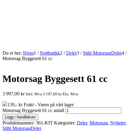
Du er her:
Hjem
1
/
Nettbutikk
2
/
Deler
3
/
Stihl MotorsagDeler
4
/
Motorsag Byggesett 61 cc
Motorsag Byggesett 61 cc
3 997,00
kr
Inkl. Mva
3 197,60
kr
Eks. Mva
139,- kr Frakt - Varen på vårt lager
Motorsag Byggesett 61 cc antall
Legg i handlekurv
Produktnummer:
361-KIT
Kategorier:
Deler
,
Motorsag
,
Nyheter
,
Stihl MotorsagDeler