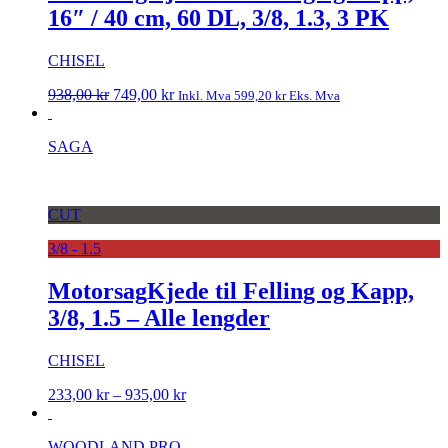
16″ / 40 cm, 60 DL, 3/8, 1.3, 3 PK
CHISEL
Opprinnelig
Nåværende
938,00
kr
749,00
kr
Inkl. Mva
599,20
kr
Eks. Mva
pris
pris
var:
er:
SAGA
938,00 kr.
749,00 kr.
CUT
3/8 - 1.5
MotorsagKjede til Felling og Kapp,
3/8, 1.5 – Alle lengder
CHISEL
Prisområde:
233,00
kr
–
935,00
kr
233,00 kr
til
WOODLAND PRO
935,00 kr