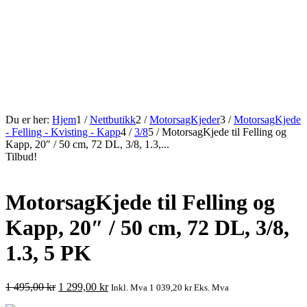
Du er her:
Hjem
1
/
Nettbutikk
2
/
MotorsagKjeder
3
/
MotorsagKjede
- Felling - Kvisting - Kapp
4
/
3/8
5
/
MotorsagKjede til Felling og
Kapp, 20″ / 50 cm, 72 DL, 3/8, 1.3,...
Tilbud!
MotorsagKjede til Felling og
Kapp, 20″ / 50 cm, 72 DL, 3/8,
1.3, 5 PK
Opprinnelig
Nåværende
1 495,00
kr
1 299,00
kr
Inkl. Mva
1 039,20
kr
Eks. Mva
pris
pris