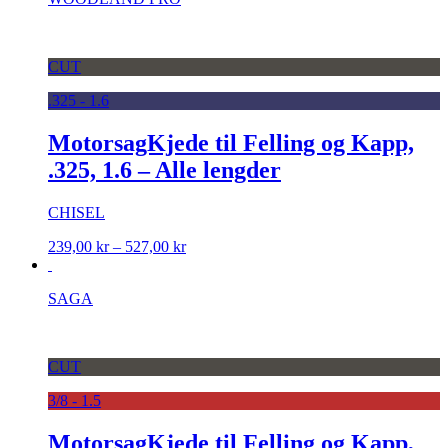
CUT
.325 - 1.6
MotorsagKjede til Felling og Kapp,
.325, 1.6 – Alle lengder
CHISEL
Prisområde:
239,00
kr
–
527,00
kr
239,00 kr
til
SAGA
527,00 kr
CUT
3/8 - 1.5
MotorsagKjede til Felling og Kapp,