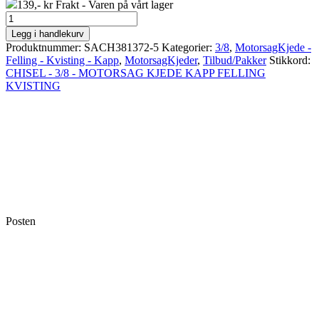
var:
er:
139,- kr Frakt - Varen på vårt lager
MotorsagKjede
1
1
til
495,00 kr.
299,00 kr.
Legg i handlekurv
Felling
Produktnummer:
SACH381372-5
Kategorier:
3/8
,
MotorsagKjede -
og
Felling - Kvisting - Kapp
,
MotorsagKjeder
,
Tilbud/Pakker
Stikkord:
Kapp,
CHISEL - 3/8 - MOTORSAG KJEDE KAPP FELLING
20"
KVISTING
/
50
cm,
72
DL,
3/8,
1.3,
5
PK
antall
Posten