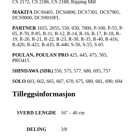
CS 2172, CS 2186, CS 2188, Ripping Mill
MAKITA
DCS6401, DCS6800, DCS7301, DCS7901,
DCS9000, DCS9010FL
PARTNER
1655, 2055, 550, 650, 7000, P-100, P-55, P-
65, P-70, P-85, R-11, R-12, R-14, R-16, R-17, R-18, R-
19, R-20, R-21, R-22, R-23, R-30, R-35, R-40, R-416,
R-420, R-421, R-435, R-440, S-50, S-55, S-65
POULAN, POULAN PRO
425, 445, 475, 505,
PRO415
SHINDAWA (SDK)
550, 575, 577, 680, 695, 757
SOLO
603, 662, 665, 667, 670, 675, 680, 681, 690, 694
Tilleggsinformasjon
SVERD LENGDE
16'' – 40 cm
DELING
3/8