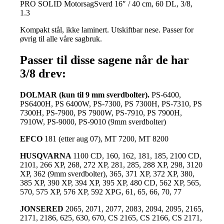
PRO SOLID MotorsagSverd 16″ / 40 cm, 60 DL, 3/8,
1.3
Kompakt stål, ikke laminert. Utskiftbar nese. Passer for
øvrig til alle våre sagbruk.
Passer til disse sagene når de har
3/8 drev:
DOLMAR (kun til 9 mm sverdbolter).
PS-6400,
PS6400H, PS 6400W, PS-7300, PS 7300H, PS-7310, PS
7300H, PS-7900, PS 7900W, PS-7910, PS 7900H,
7910W, PS-9000, PS-9010 (9mm sverdbolter)
EFCO
181 (etter aug 07), MT 7200, MT 8200
HUSQVARNA
1100 CD, 160, 162, 181, 185, 2100 CD,
2101, 266 XP, 268, 272 XP, 281, 285, 288 XP, 298, 3120
XP, 362 (9mm sverdbolter), 365, 371 XP, 372 XP, 380,
385 XP, 390 XP, 394 XP, 395 XP, 480 CD, 562 XP, 565,
570, 575 XP, 576 XP, 592 XPG, 61, 65, 66, 70, 77
JONSERED
2065, 2071, 2077, 2083, 2094, 2095, 2165,
2171, 2186, 625, 630, 670, CS 2165, CS 2166, CS 2171,