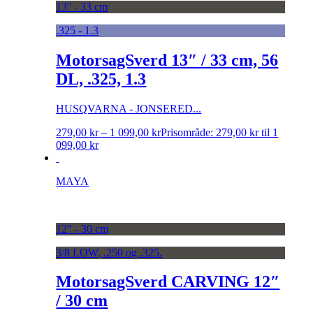
13'' - 33 cm
.325 - 1.3
MotorsagSverd 13″ / 33 cm, 56
DL, .325, 1.3
HUSQVARNA - JONSERED...
279,00
kr
–
1 099,00
kr
Prisområde: 279,00 kr til 1
099,00 kr
MAYA
12" - 30 cm
3/8 LOW, .250 og .325.
MotorsagSverd CARVING 12″
/ 30 cm