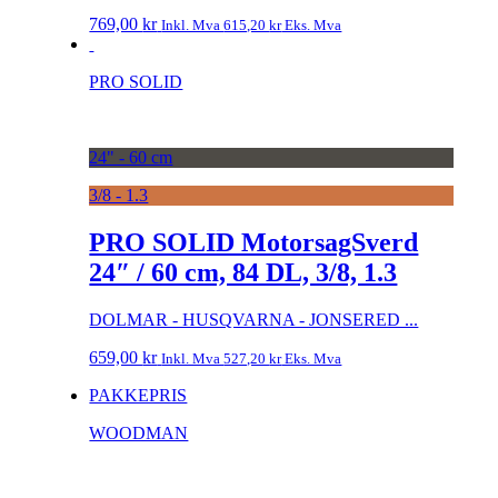
769,00
kr
Inkl. Mva
615,20
kr
Eks. Mva
PRO SOLID
24" - 60 cm
3/8 - 1.3
PRO SOLID MotorsagSverd
24″ / 60 cm, 84 DL, 3/8, 1.3
DOLMAR - HUSQVARNA - JONSERED ...
659,00
kr
Inkl. Mva
527,20
kr
Eks. Mva
PAKKEPRIS
WOODMAN