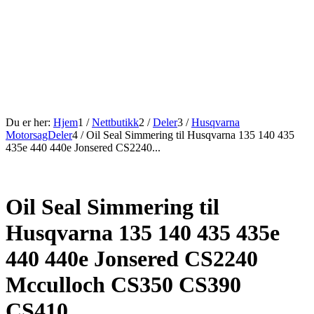
Du er her:
Hjem
1
/
Nettbutikk
2
/
Deler
3
/
Husqvarna
MotorsagDeler
4
/
Oil Seal Simmering til Husqvarna 135 140 435
435e 440 440e Jonsered CS2240...
Oil Seal Simmering til
Husqvarna 135 140 435 435e
440 440e Jonsered CS2240
Mcculloch CS350 CS390
CS410