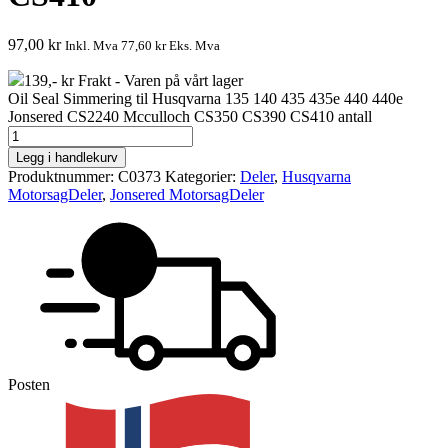
97,00
kr
Inkl. Mva
77,60
kr
Eks. Mva
139,- kr Frakt - Varen på vårt lager
Oil Seal Simmering til Husqvarna 135 140 435 435e 440 440e
Jonsered CS2240 Mcculloch CS350 CS390 CS410 antall
Legg i handlekurv
Produktnummer:
C0373
Kategorier:
Deler
,
Husqvarna
MotorsagDeler
,
Jonsered MotorsagDeler
Posten