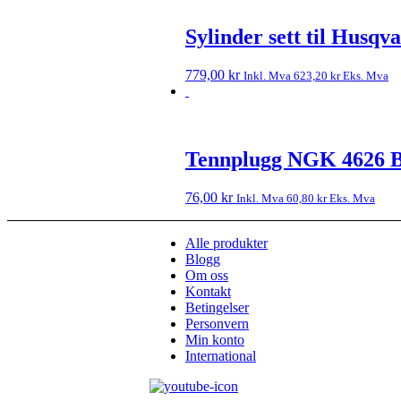
Sylinder sett til Husq
779,00
kr
Inkl. Mva
623,20
kr
Eks. Mva
Tennplugg NGK 4626
76,00
kr
Inkl. Mva
60,80
kr
Eks. Mva
Alle produkter
Blogg
Om oss
Kontakt
Betingelser
Personvern
Min konto
International