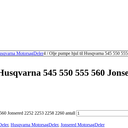
sqvarna MotorsagDeler
4
/
Olje pumpe hjul til Husqvarna 545 550 555
 Husqvarna 545 550 555 560 Jons
 560 Jonsered 2252 2253 2258 2260 antall
Deler
,
Husqvarna MotorsagDeler
,
Jonsered MotorsagDeler