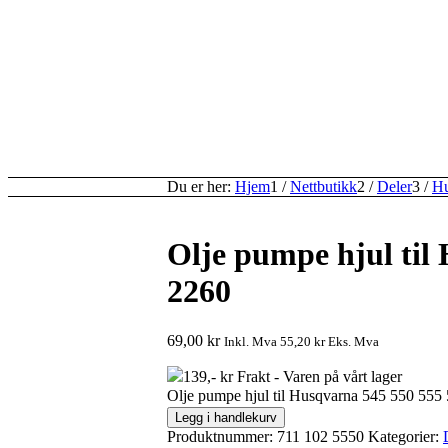
Du er her:
Hjem
1
/
Nettbutikk
2
/
Deler
3
/
Hu
Olje pumpe hjul til
2260
69,00
kr
Inkl. Mva
55,20
kr
Eks. Mva
139,- kr Frakt - Varen på vårt lager
Olje pumpe hjul til Husqvarna 545 550 555
Legg i handlekurv
Produktnummer:
711 102 5550
Kategorier: