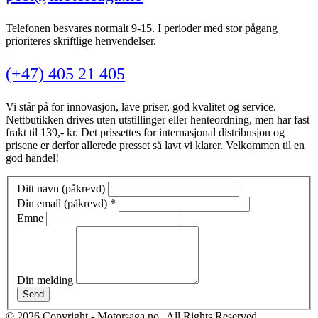
Telefonen besvares normalt 9-15. I perioder med stor pågang
prioriteres skriftlige henvendelser.
(+47) 405 21 405
Vi står på for innovasjon, lave priser, god kvalitet og service.
Nettbutikken drives uten utstillinger eller henteordning, men har fast
frakt til 139,- kr. Det prissettes for internasjonal distribusjon og
prisene er derfor allerede presset så lavt vi klarer. Velkommen til en
god handel!
Ditt navn (påkrevd)
Din email (påkrevd)
*
Emne
Din melding
Send
© 2026 Copyright - Motorsaga.no | All Rights Reserved