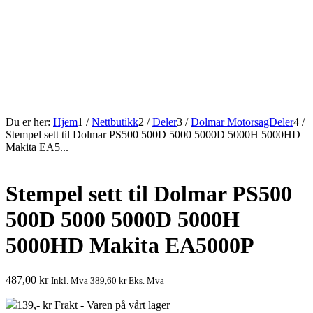
Du er her:
Hjem
1
/
Nettbutikk
2
/
Deler
3
/
Dolmar MotorsagDeler
4
/
Stempel sett til Dolmar PS500 500D 5000 5000D 5000H 5000HD
Makita EA5...
Stempel sett til Dolmar PS500
500D 5000 5000D 5000H
5000HD Makita EA5000P
487,00
kr
Inkl. Mva
389,60
kr
Eks. Mva
139,- kr Frakt - Varen på vårt lager