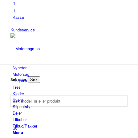
Kasse
Kundeservice
Nyheter
Motorsag
Søk etter:
Søk
Sagbruk
Fres
Kjeder
Sverd
Slipeutstyr
Deler
Tilbehør
Tilbud/Pakker
0
Menu