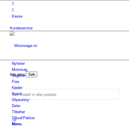
Kasse
Kundeservice
Nyheter
Motorsag
Søk etter:
Søk
Sagbruk
Fres
Kjeder
Sverd
Slipeutstyr
Deler
Tilbehør
Tilbud/Pakker
0
Menu