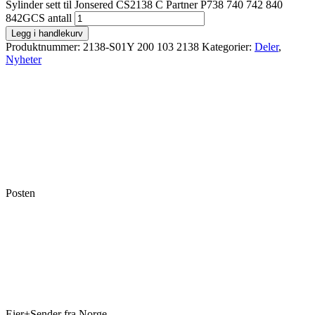
Sylinder sett til Jonsered CS2138 C Partner P738 740 742 840
842GCS antall
Legg i handlekurv
Produktnummer:
2138-S01Y 200 103 2138
Kategorier:
Deler
,
Nyheter
Posten
Eier+Sender fra Norge