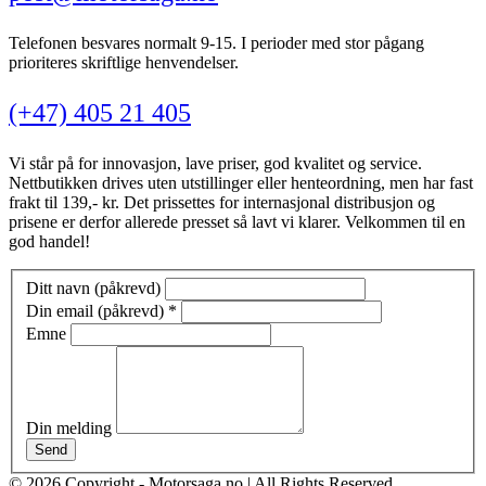
Telefonen besvares normalt 9-15. I perioder med stor pågang
prioriteres skriftlige henvendelser.
(+47) 405 21 405
Vi står på for innovasjon, lave priser, god kvalitet og service.
Nettbutikken drives uten utstillinger eller henteordning, men har fast
frakt til 139,- kr. Det prissettes for internasjonal distribusjon og
prisene er derfor allerede presset så lavt vi klarer. Velkommen til en
god handel!
Ditt navn (påkrevd)
Din email (påkrevd)
*
Emne
Din melding
Send
© 2026 Copyright - Motorsaga.no | All Rights Reserved