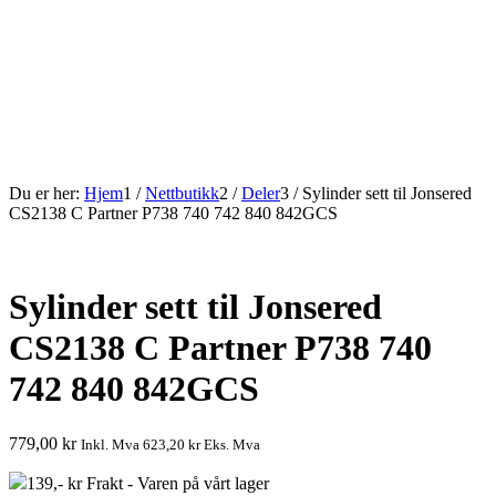
Du er her:
Hjem
1
/
Nettbutikk
2
/
Deler
3
/
Sylinder sett til Jonsered
CS2138 C Partner P738 740 742 840 842GCS
Sylinder sett til Jonsered
CS2138 C Partner P738 740
742 840 842GCS
779,00
kr
Inkl. Mva
623,20
kr
Eks. Mva
139,- kr Frakt - Varen på vårt lager