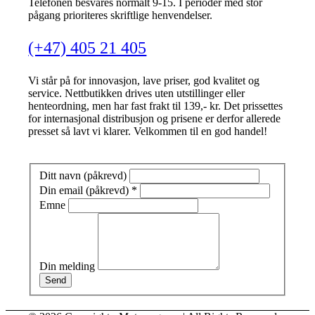
Telefonen besvares normalt 9-15. I perioder med stor
pågang prioriteres skriftlige henvendelser.
(+47) 405 21 405
Vi står på for innovasjon, lave priser, god kvalitet og
service. Nettbutikken drives uten utstillinger eller
henteordning, men har fast frakt til 139,- kr. Det prissettes
for internasjonal distribusjon og prisene er derfor allerede
presset så lavt vi klarer. Velkommen til en god handel!
Ditt navn (påkrevd)
Din email (påkrevd)
*
Emne
Din melding
Send