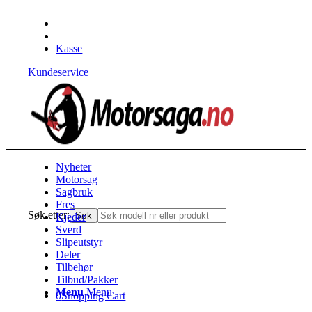
Kasse
Kundeservice
Nyheter
Motorsag
Sagbruk
Fres
Søk etter:
Søk
Kjeder
Sverd
Slipeutstyr
Deler
Tilbehør
Tilbud/Pakker
Menu
Menu
0
Shopping Cart