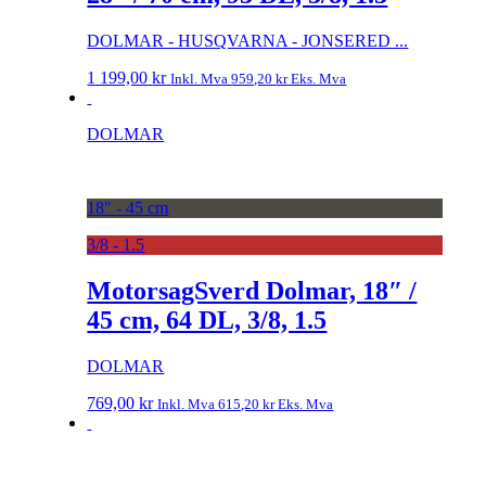
DOLMAR - HUSQVARNA - JONSERED ...
1 199,00
kr
Inkl. Mva
959,20
kr
Eks. Mva
DOLMAR
18" - 45 cm
3/8 - 1.5
MotorsagSverd Dolmar, 18″ /
45 cm, 64 DL, 3/8, 1.5
DOLMAR
769,00
kr
Inkl. Mva
615,20
kr
Eks. Mva