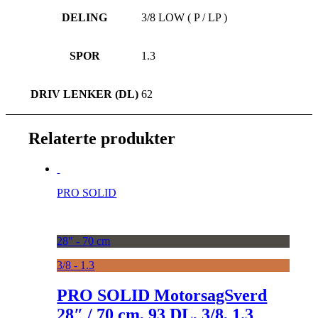
DELING
3/8 LOW ( P / LP )
SPOR
1.3
DRIV LENKER (DL)
62
Relaterte produkter
PRO SOLID
28" - 70 cm
3/8 - 1.3
PRO SOLID MotorsagSverd
28″ / 70 cm, 93 DL, 3/8, 1.3