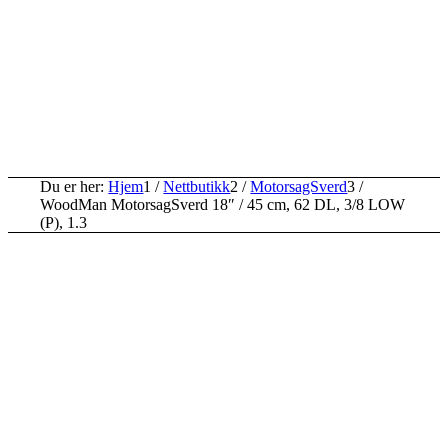
Du er her:
Hjem
1
/
Nettbutikk
2
/
MotorsagSverd
3
/
WoodMan MotorsagSverd 18″ / 45 cm, 62 DL, 3/8 LOW
(P), 1.3