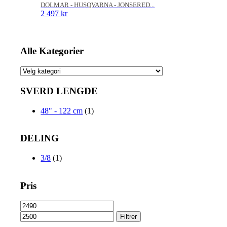
DOLMAR - HUSQVARNA - JONSERED...
2 497
kr
Alle Kategorier
SVERD LENGDE
48" - 122 cm
(1)
DELING
3/8
(1)
Pris
Min.
Makspris
pris
Filtrer