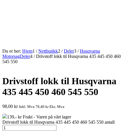
Du er her:
Hjem
1
/
Nettbutikk
2
/
Deler
3
/
Husqvarna
MotorsagDeler
4
/
Drivstoff lokk til Husqvarna 435 445 450 460
545 550
Drivstoff lokk til Husqvarna
435 445 450 460 545 550
98,00
kr
Inkl. Mva
78,40
kr
Eks. Mva
139,- kr Frakt - Varen på vårt lager
Drivstoff lokk til Husqvarna 435 445 450 460 545 550 antall