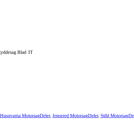
yddesag Blad 3T
Husqvarna MotorsagDeler
,
Jonsered MotorsagDeler
,
Stihl MotorsagDe