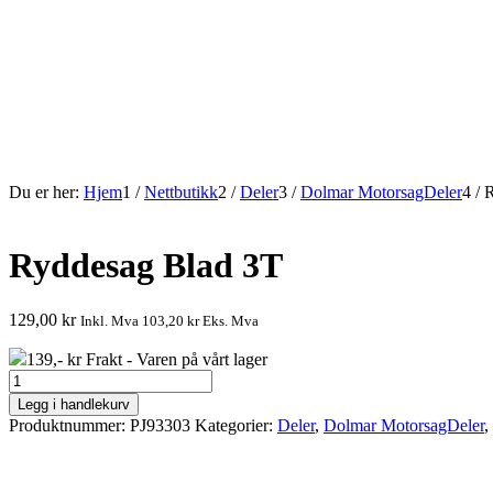
Du er her:
Hjem
1
/
Nettbutikk
2
/
Deler
3
/
Dolmar MotorsagDeler
4
/
R
Ryddesag Blad 3T
129,00
kr
Inkl. Mva
103,20
kr
Eks. Mva
139,- kr Frakt - Varen på vårt lager
Ryddesag
Blad
Legg i handlekurv
3T
Produktnummer:
PJ93303
Kategorier:
Deler
,
Dolmar MotorsagDeler
,
antall