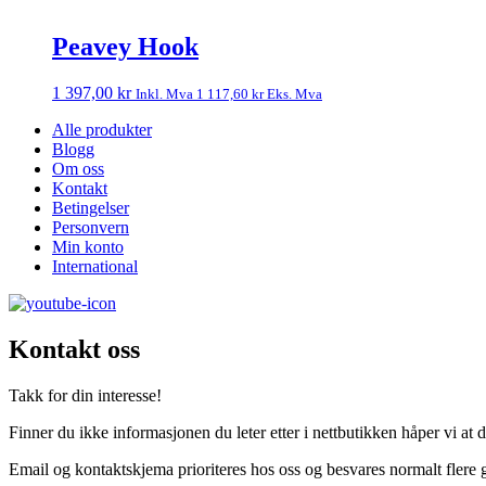
Peavey Hook
1 397,00
kr
Inkl. Mva
1 117,60
kr
Eks. Mva
Alle produkter
Blogg
Om oss
Kontakt
Betingelser
Personvern
Min konto
International
Kontakt oss
Takk for din interesse!
Finner du ikke informasjonen du leter etter i nettbutikken håper vi at d
Email og kontaktskjema prioriteres hos oss og besvares normalt flere 