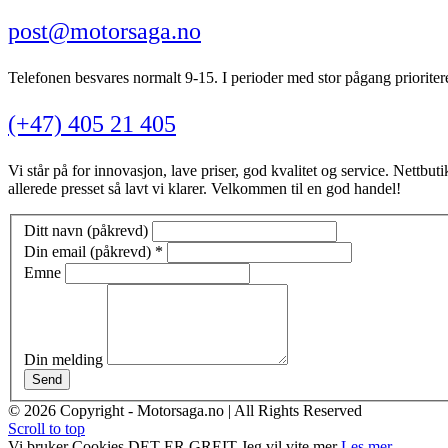
post@motorsaga.no
Telefonen besvares normalt 9-15. I perioder med stor pågang prioritere
(+47) 405 21 405
Vi står på for innovasjon, lave priser, god kvalitet og service. Nettbutik
allerede presset så lavt vi klarer. Velkommen til en god handel!
Ditt navn (påkrevd)
Din email (påkrevd)
*
Emne
Din melding
Send
© 2026 Copyright - Motorsaga.no | All Rights Reserved
Scroll to top
Vi bruker Cookies
DET ER GREIT
Jeg vil vite mer
Les mer