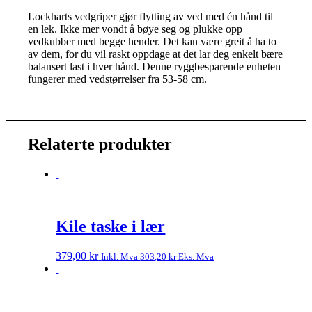
Lockharts vedgriper gjør flytting av ved med én hånd til
en lek.
Ikke mer vondt å bøye seg og plukke opp
vedkubber med begge hender.
Det kan være greit å ha to
av dem, for du vil raskt oppdage at det lar deg enkelt bære
balansert last i hver hånd.
Denne ryggbesparende enheten
fungerer med vedstørrelser fra 53-58 cm.
Relaterte produkter
Kile taske i lær
379,00
kr
Inkl. Mva
303,20
kr
Eks. Mva