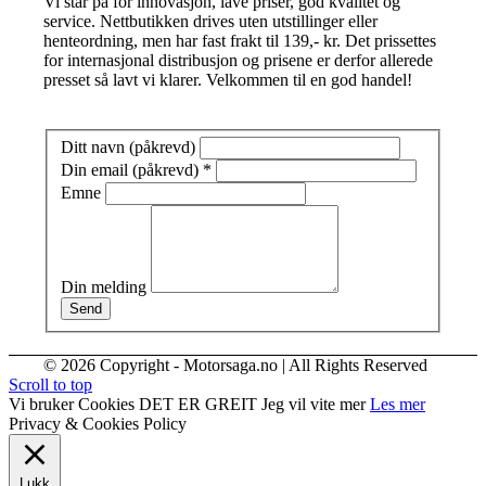
Vi står på for innovasjon, lave priser, god kvalitet og
service. Nettbutikken drives uten utstillinger eller
henteordning, men har fast frakt til 139,- kr. Det prissettes
for internasjonal distribusjon og prisene er derfor allerede
presset så lavt vi klarer. Velkommen til en god handel!
Ditt navn (påkrevd)
Din email (påkrevd)
*
Emne
Din melding
Send
© 2026 Copyright - Motorsaga.no | All Rights Reserved
Scroll to top
Vi bruker Cookies
DET ER GREIT
Jeg vil vite mer
Les mer
Privacy & Cookies Policy
Lukk