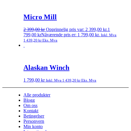
Micro Mill
2 399,00
kr
Opprinnelig pris var: 2 399,00 kr.
1
799,00
kr
Nåværende pris er: 1 799,00 kr.
Inkl. Mva
1 439,20
kr
Eks. Mva
Alaskan Winch
1 799,00
kr
Inkl. Mva
1 439,20
kr
Eks. Mva
Alle produkter
Blogg
Om oss
Kontakt
Betingelser
Personvern
Min konto