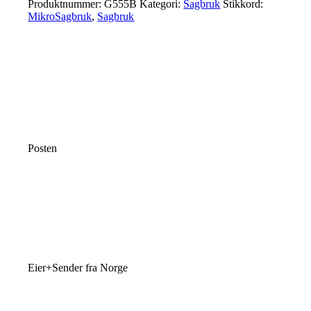
Produktnummer:
G555B
Kategori:
Sagbruk
Stikkord:
MikroSagbruk
,
Sagbruk
Posten
Eier+Sender fra Norge