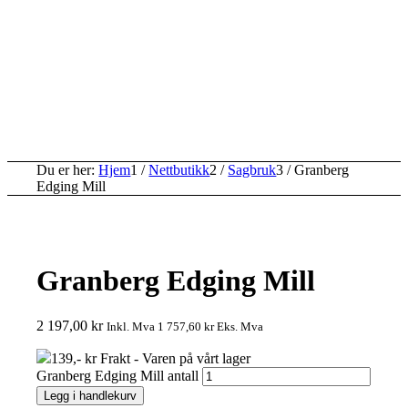
Du er her:
Hjem
1
/
Nettbutikk
2
/
Sagbruk
3
/
Granberg
Edging Mill
Granberg Edging Mill
2 197,00
kr
Inkl. Mva
1 757,60
kr
Eks. Mva
139,- kr Frakt - Varen på vårt lager
Granberg Edging Mill antall
Legg i handlekurv