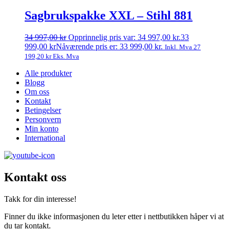
Sagbrukspakke XXL – Stihl 881
34 997,00
kr
Opprinnelig pris var: 34 997,00 kr.
33
999,00
kr
Nåværende pris er: 33 999,00 kr.
Inkl. Mva
27
199,20
kr
Eks. Mva
Alle produkter
Blogg
Om oss
Kontakt
Betingelser
Personvern
Min konto
International
Kontakt oss
Takk for din interesse!
Finner du ikke informasjonen du leter etter i nettbutikken håper vi at
du tar kontakt.