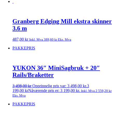
Granberg Edging Mill ekstra skinner
3.6 m
487,00
kr
Inkl. Mva
389,60
kr
Eks. Mva
PAKKEPRIS
YUKON 36″ MiniSagbruk + 20″
Rails/Braketter
3 498,00
kr
Opprinnelig pris var: 3 498,00 kr.
3
199,00
kr
Nåværende pris er: 3 199,00 kr.
Inkl. Mva
2 559,20
kr
Eks. Mva
PAKKEPRIS