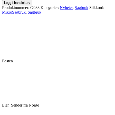
Legg i handlekurv
Produktnummer:
G988
Kategorier:
Nyheter
,
Sagbruk
Stikkord:
MikroSagbruk
,
Sagbruk
Posten
Eier+Sender fra Norge