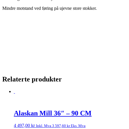
Mindre motstand ved føring på ujevne store stokker.
Relaterte produkter
Alaskan Mill 36″ – 90 CM
4 497,00
kr
Inkl. Mva
3 597,60
kr
Eks. Mva