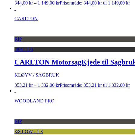
344,00
kr
–
1 149,00
kr
Prisområde: 344,00 kr til 1 149,00 kr
CARLTON
RIP
.404 - 1.6
CARLTON MotorsagKjede til Sagbruk, .
KLØYV / SAGBRUK
353,21
kr
–
1 332,00
kr
Prisområde: 353,21 kr til 1 332,00 kr
WOODLAND PRO
RIP
3/8 LOW - 1.3