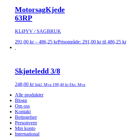
MotorsagKjede
63RP
KLØYV / SAGBRUK
291,00
kr
–
486,25
kr
Prisområde: 291,00 kr til 486,25 kr
Skjøteledd 3/8
248,00
kr
Inkl. Mva
198,40
kr
Eks. Mva
Alle produkter
Blogg
Om oss
Kontakt
Betingelser
Personvern
Min konto
International