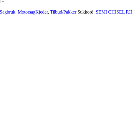
 Sagbruk
,
MotorsagKjeder
,
Tilbud/Pakker
Stikkord:
SEMI CHISEL RI