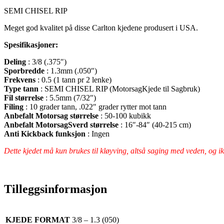
SEMI CHISEL RIP
Meget god kvalitet på disse Carlton kjedene produsert i USA.
Spesifikasjoner:
Deling
: 3/8 (.375″)
Sporbredde
: 1.3mm (.050″)
Frekvens
: 0.5 (1 tann pr 2 lenke)
Type tann
: SEMI CHISEL RIP (MotorsagKjede til Sagbruk)
Fil størrelse
: 5.5mm (7/32″)
Filing
: 10 grader tann, .022″ grader rytter mot tann
Anbefalt Motorsag størrelse
: 50-100 kubikk
Anbefalt MotorsagSverd størrelse
: 16″-84″ (40-215 cm)
Anti Kickback funksjon
: Ingen
Dette kjedet må kun brukes til kløyving, altså saging med veden, og ikk
Tilleggsinformasjon
KJEDE FORMAT
3/8 – 1.3 (050)