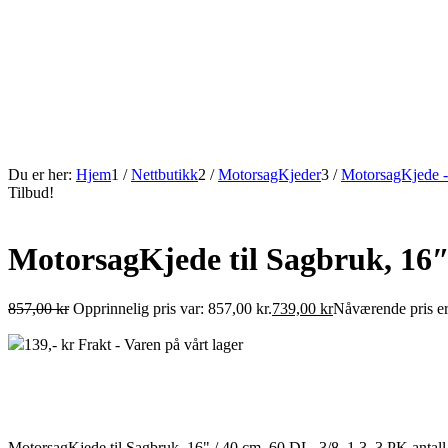
Du er her:
Hjem
1
/
Nettbutikk
2
/
MotorsagKjeder
3
/
MotorsagKjede -
Tilbud!
MotorsagKjede til Sagbruk, 16″ 
857,00
kr
Opprinnelig pris var: 857,00 kr.
739,00
kr
Nåværende pris er
139,- kr Frakt - Varen på vårt lager
MotorsagKjede til Sagbruk, 16" / 40 cm, 60 DL, 3/8, 1.3, 3 PK antall