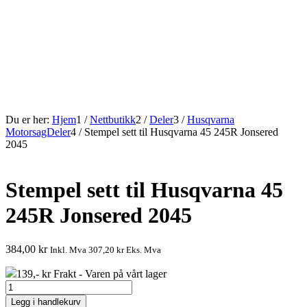
Du er her:
Hjem
1
/
Nettbutikk
2
/
Deler
3
/
Husqvarna
MotorsagDeler
4
/
Stempel sett til Husqvarna 45 245R Jonsered
2045
Stempel sett til Husqvarna 45
245R Jonsered 2045
384,00
kr
Inkl. Mva
307,20
kr
Eks. Mva
139,- kr Frakt - Varen på vårt lager
Stempel
sett
Legg i handlekurv