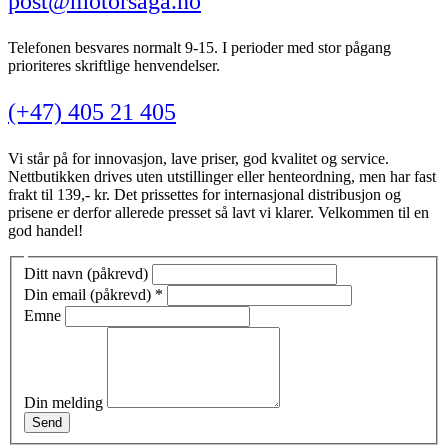
post@motorsaga.no
Telefonen besvares normalt 9-15. I perioder med stor pågang
prioriteres skriftlige henvendelser.
(+47) 405 21 405
Vi står på for innovasjon, lave priser, god kvalitet og service.
Nettbutikken drives uten utstillinger eller henteordning, men har fast
frakt til 139,- kr. Det prissettes for internasjonal distribusjon og
prisene er derfor allerede presset så lavt vi klarer. Velkommen til en
god handel!
Ditt navn (påkrevd)
Din email (påkrevd)
*
Emne
Din melding
Send