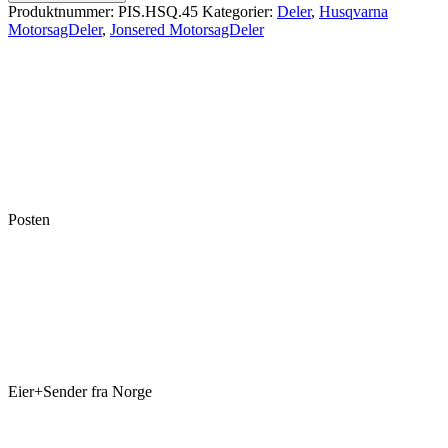
til
Produktnummer:
PIS.HSQ.45
Kategorier:
Deler
,
Husqvarna
Husqvarna
MotorsagDeler
,
Jonsered MotorsagDeler
45
245R
Jonsered
2045
antall
Posten
Eier+Sender fra Norge