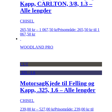
Kapp, CARLTON, 3/8, 1.3 –
Alle lengder
CHISEL
265,50
kr
–
1 067,50
kr
Prisområde: 265,50 kr til 1
067,50 kr
WOODLAND PRO
CUT
.325 - 1.6
MotorsagKjede til Felling og
Kapp, .325, 1.6 – Alle lengder
CHISEL
239,00
kr
–
527,00
kr
Prisområde: 239,00 kr til