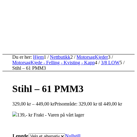
Du er her:
Hjem
1
/
Nettbutikk
2
/
MotorsagKjeder
3
/
MotorsagKjede - Felling - Kvisting - Kapp
4
/
3/8 LOW
5
/
Stihl – 61 PMM3
Stihl – 61 PMM3
329,00
kr
–
449,00
kr
Prisområde: 329,00 kr til 449,00 kr
139,- kr Frakt - Varen på vårt lager
Lengde
Nullstill