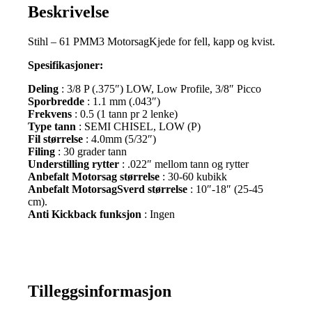
Beskrivelse
Stihl – 61 PMM3 MotorsagKjede for fell, kapp og kvist.
Spesifikasjoner:
Deling
: 3/8 P (.375″) LOW, Low Profile, 3/8″ Picco
Sporbredde
: 1.1 mm (.043″)
Frekvens
: 0.5 (1 tann pr 2 lenke)
Type tann
: SEMI CHISEL, LOW (P)
Fil størrelse
: 4.0mm (5/32″)
Filing
: 30 grader tann
Understilling rytter
: .022″ mellom tann og rytter
Anbefalt Motorsag størrelse
: 30-60 kubikk
Anbefalt MotorsagSverd størrelse
: 10″-18″ (25-45
cm).
Anti Kickback funksjon
: Ingen
Tilleggsinformasjon