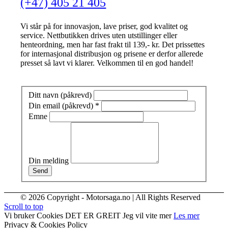
(+47) 405 21 405
Vi står på for innovasjon, lave priser, god kvalitet og
service. Nettbutikken drives uten utstillinger eller
henteordning, men har fast frakt til 139,- kr. Det prissettes
for internasjonal distribusjon og prisene er derfor allerede
presset så lavt vi klarer. Velkommen til en god handel!
Ditt navn (påkrevd)
Din email (påkrevd)
*
Emne
Din melding
Send
© 2026 Copyright - Motorsaga.no | All Rights Reserved
Scroll to top
Vi bruker Cookies
DET ER GREIT
Jeg vil vite mer
Les mer
Privacy & Cookies Policy