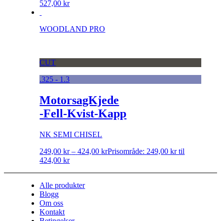
527,00 kr
WOODLAND PRO
CUT
.325 - 1.3
MotorsagKjede
-Fell-Kvist-Kapp
NK SEMI CHISEL
249,00
kr
–
424,00
kr
Prisområde: 249,00 kr til
424,00 kr
Alle produkter
Blogg
Om oss
Kontakt
Betingelser