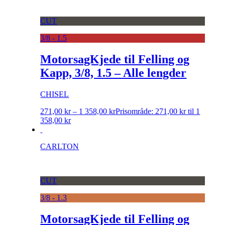
CUT
3/8 - 1.5
MotorsagKjede til Felling og
Kapp, 3/8, 1.5 – Alle lengder
CHISEL
271,00
kr
–
1 358,00
kr
Prisområde: 271,00 kr til 1
358,00 kr
CARLTON
CUT
3/8 - 1.3
MotorsagKjede til Felling og